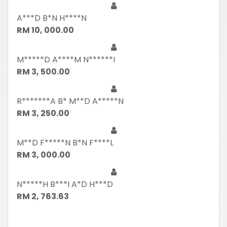
A***D B*N H****N
RM 10, 000.00
M*****D A****M N******I
RM 3, 500.00
R*******A B* M**D A*****N
RM 3, 250.00
M**D F*****N B*N F****L
RM 3, 000.00
N*****H B***I A*D H***D
RM 2, 763.63