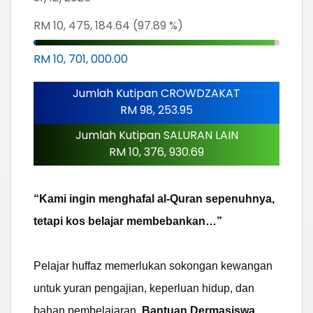
RM 10, 475, 184.64 (97.89 %)
RM 10, 701, 000.00
Jumlah Kutipan CROWDZAKAT
RM 98, 253.95
Jumlah Kutipan SALURAN LAIN
RM 10, 376, 930.69
“Kami ingin menghafal al-Quran sepenuhnya,
tetapi kos belajar membebankan…”
Pelajar huffaz memerlukan sokongan kewangan
untuk yuran pengajian, keperluan hidup, dan
bahan pembelajaran.
Bantuan Dermasiswa