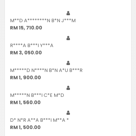
M**D A********N B*N J***M
RM 15, 710.00
R****A B***I Y***A
RM 3, 050.00
M*****D N****N B*N A*U B***R
RM 1, 900.00
M*****N B***I C*E M*D
RM 1, 560.00
D* N*R A**A B***I M**A *
RM 1, 500.00