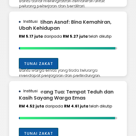
Bantu asnaf meningkatkan kemahiran untuk
peluang pekerjaan dan berdikari.
•
Pusat Latihan Asnaf: Bina Kemahiran,
Institusi
Ubah Kehidupan
RM 5.17 juta
daripada
RM 5.27 juta
telah dikutip
TUNAI ZAKAT
Bantu warga emas yang tiada keluarga
mendapat penjagaan dan perlindungan.
•
Rumah Orang Tua: Tempat Teduh dan
Institusi
Kasih Sayang Warga Emas
RM 4.52 juta
daripada
RM 4.61 juta
telah dikutip
TUNAI ZAKAT