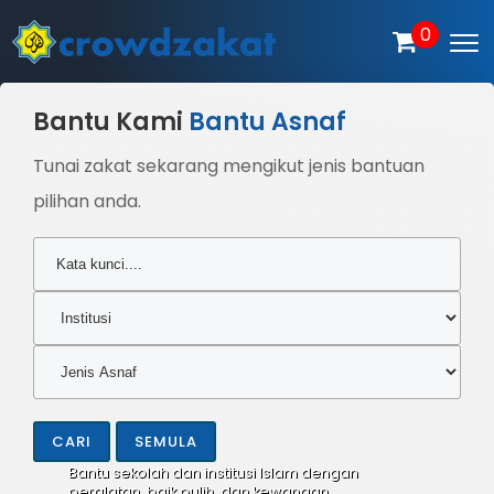
0
Bantu Kami
Bantu Asnaf
Tunai zakat sekarang mengikut jenis bantuan
pilihan anda.
CARI
SEMULA
Bantu sekolah dan institusi Islam dengan
peralatan, baik pulih, dan kewangan.